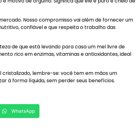
so é motivo de orgulho. Significa que ele é puro e cheio de
 mercado. Nosso compromisso vai além de fornecer um
ritivo, confiável e que respeita o trabalho das
rteza de que está levando para casa um mel livre de
imento rico em enzimas, vitaminas e antioxidantes, ideal
l cristalizado, lembre-se: você tem em mãos um
r à forma líquida, sem perder seus benefícios.
WhatsApp