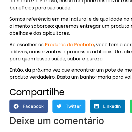
da natureza. Por isso, nosso mel pode cristalizar e is
benefícios para sua saúde.
Somos referência em mel natural e de qualidade no
alimento saboroso: queremos entregar um produto nut
abelhas e dos apicultores.
Ao escolher os
Produtos da Reobote
, você tem a ce
aditivos, conservantes e processos artificiais. Um al
para quem busca saúde, sabor e pureza.
Então, da próxima vez que encontrar um pote de me
produto verdadeiro. Basta um banho-maria para volta
Compartilhe
Facebook
Twitter
LinkedIn
Deixe um comentário