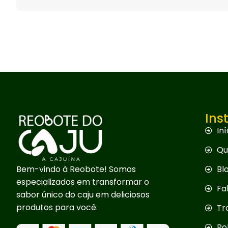
Ins
Iní
Qu
Bem-vindo à Reobote! Somos
Bl
especializados em transformar o
Fa
sabor único do caju em deliciosos
produtos para você.
Tr
Po