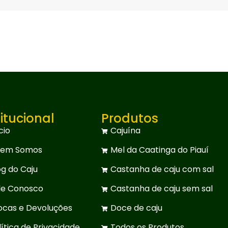
titucional
Produtos
cio
Cajuína
em Somos
Mel da Caatinga do Piauí
og do Caju
Castanha de caju com sal
le Conosco
Castanha de caju sem sal
ocas e Devoluções
Doce de caju
lítica de Privacidade
Todos os Produtos