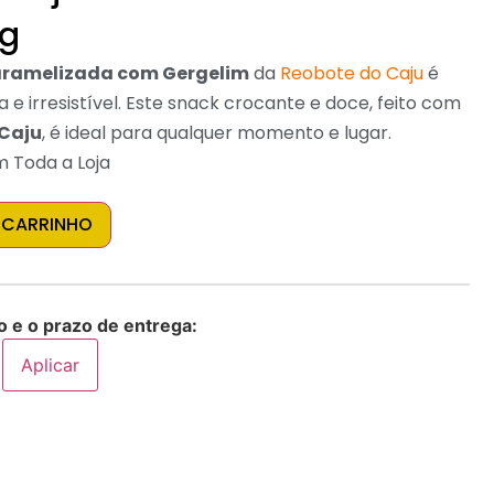
0g
aramelizada com Gergelim
da
Reobote do Caju
é
e irresistível. Este snack crocante e doce, feito com
Caju
, é ideal para qualquer momento e lugar.
m Toda a Loja
 CARRINHO
o e o prazo de entrega:
Aplicar